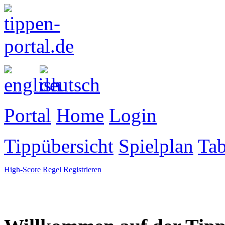
Portal
Home
Login
Tippübersicht
Spielplan
Tab
High-Score
Regel
Registrieren