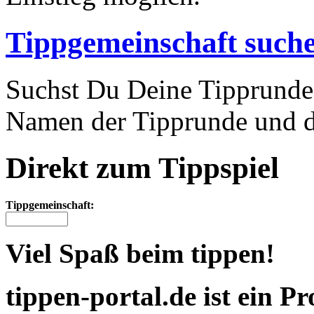
Tippgemeinschaft such
Suchst Du Deine Tipprunde
Namen der Tipprunde und d
Direkt zum Tippspiel
Tippgemeinschaft:
Viel Spaß beim tippen!
tippen-portal.de ist ein Pr