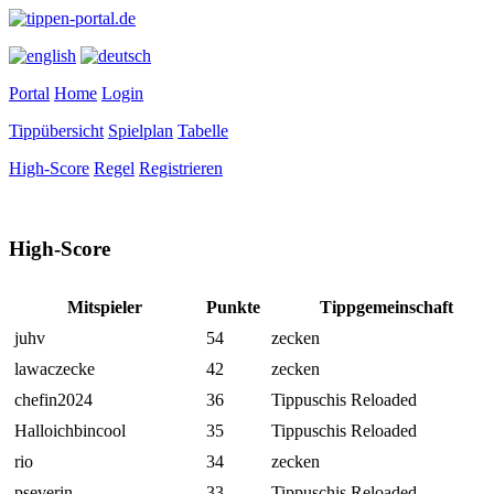
Portal
Home
Login
Tippübersicht
Spielplan
Tabelle
High-Score
Regel
Registrieren
High-Score
Mitspieler
Punkte
Tippgemeinschaft
juhv
54
zecken
lawaczecke
42
zecken
chefin2024
36
Tippuschis Reloaded
Halloichbincool
35
Tippuschis Reloaded
rio
34
zecken
pseverin
33
Tippuschis Reloaded