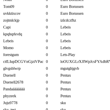
Tom09
0
Euro Borussen
uvkktixcov
0
Euro Borussen
zojtmlckjp
0
izlcdczfhz
Capi
0
Lebeis
kpqhqrkvdq
0
Lebeis
Lebeis
0
Lebeis
Momo
0
Lebeis
forestgum
0
Lets-Play
ctfLIupDCGVnGjziVPac
0
loOUXGLrXJIWpJcsFYAdbR
glvgsblwrp
0
mgutghjgvb
Duenell
0
Pentax
Duenell2678
0
Pentax
Pandaäääääää
0
Pentax
phyzeek
0
Pentax
Juju9778
0
sku
sku_test
0
sku