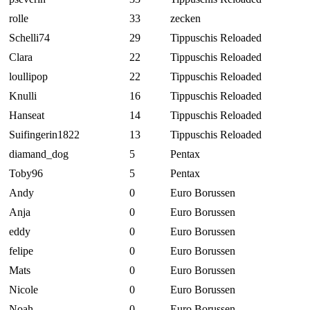
rolle
33
zecken
Schelli74
29
Tippuschis Reloaded
Clara
22
Tippuschis Reloaded
loullipop
22
Tippuschis Reloaded
Knulli
16
Tippuschis Reloaded
Hanseat
14
Tippuschis Reloaded
Suifingerin1822
13
Tippuschis Reloaded
diamand_dog
5
Pentax
Toby96
5
Pentax
Andy
0
Euro Borussen
Anja
0
Euro Borussen
eddy
0
Euro Borussen
felipe
0
Euro Borussen
Mats
0
Euro Borussen
Nicole
0
Euro Borussen
Noah
0
Euro Borussen