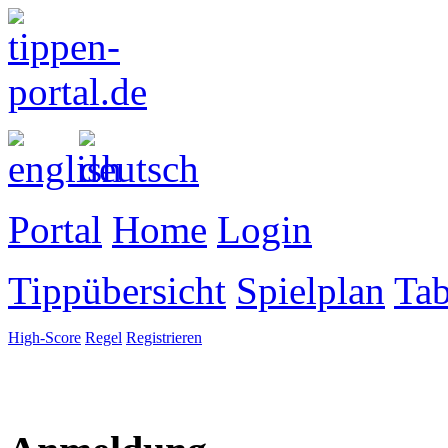
Portal
Home
Login
Tippübersicht
Spielplan
Tab
High-Score
Regel
Registrieren