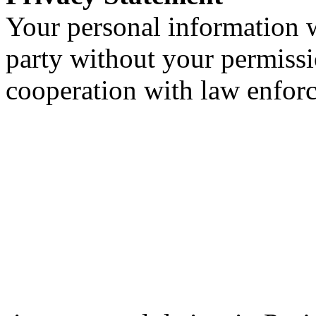
Your personal information w
party without your permissio
cooperation with law enforc