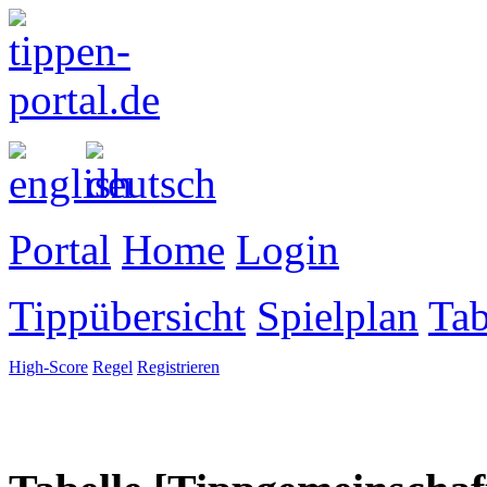
Portal
Home
Login
Tippübersicht
Spielplan
Tab
High-Score
Regel
Registrieren