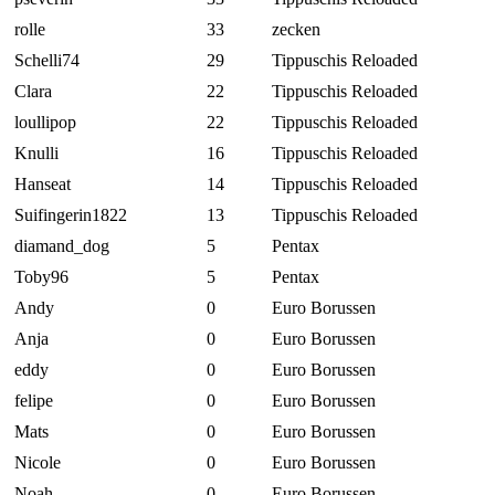
rolle
33
zecken
Schelli74
29
Tippuschis Reloaded
Clara
22
Tippuschis Reloaded
loullipop
22
Tippuschis Reloaded
Knulli
16
Tippuschis Reloaded
Hanseat
14
Tippuschis Reloaded
Suifingerin1822
13
Tippuschis Reloaded
diamand_dog
5
Pentax
Toby96
5
Pentax
Andy
0
Euro Borussen
Anja
0
Euro Borussen
eddy
0
Euro Borussen
felipe
0
Euro Borussen
Mats
0
Euro Borussen
Nicole
0
Euro Borussen
Noah
0
Euro Borussen