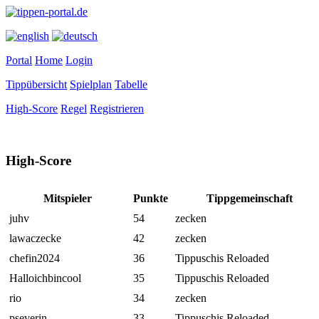
Portal
Home
Login
Tippübersicht
Spielplan
Tabelle
High-Score
Regel
Registrieren
High-Score
Mitspieler
Punkte
Tippgemeinschaft
juhv
54
zecken
lawaczecke
42
zecken
chefin2024
36
Tippuschis Reloaded
Halloichbincool
35
Tippuschis Reloaded
rio
34
zecken
pseverin
33
Tippuschis Reloaded