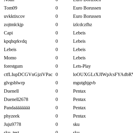
Tom09
0
Euro Borussen
uvkktixcov
0
Euro Borussen
zojtmlckjp
0
izlcdczfhz
Capi
0
Lebeis
kpqhqrkvdq
0
Lebeis
Lebeis
0
Lebeis
Momo
0
Lebeis
forestgum
0
Lets-Play
ctfLIupDCGVnGjziVPac
0
loOUXGLrXJIWpJcsFYAdbR
glvgsblwrp
0
mgutghjgvb
Duenell
0
Pentax
Duenell2678
0
Pentax
Pandaäääääää
0
Pentax
phyzeek
0
Pentax
Juju9778
0
sku
sku_test
0
sku