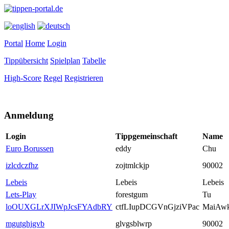
Portal
Home
Login
Tippübersicht
Spielplan
Tabelle
High-Score
Regel
Registrieren
Anmeldung
Login
Tippgemeinschaft
Name
Euro Borussen
eddy
Chu
izlcdczfhz
zojtmlckjp
90002
Lebeis
Lebeis
Lebeis
Lets-Play
forestgum
Tu
loOUXGLrXJIWpJcsFYAdbRY
ctfLIupDCGVnGjziVPac
MaiAw
mgutghjgvb
glvgsblwrp
90002