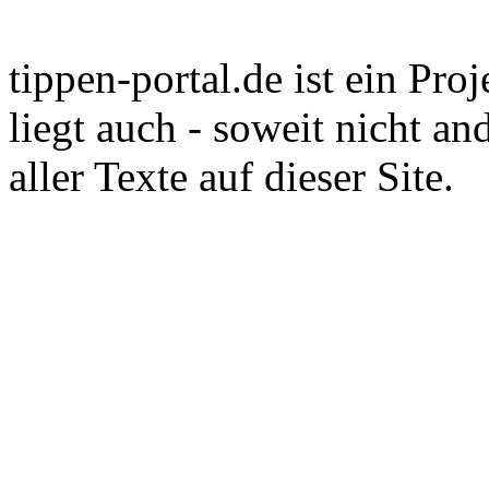
tippen-portal.de ist ein Pro
liegt auch - soweit nicht an
aller Texte auf dieser Site.