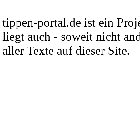
tippen-portal.de ist ein Pro
liegt auch - soweit nicht an
aller Texte auf dieser Site.