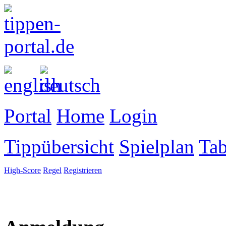
Portal
Home
Login
Tippübersicht
Spielplan
Tab
High-Score
Regel
Registrieren