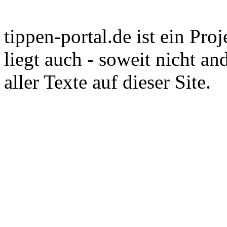
tippen-portal.de ist ein Pro
liegt auch - soweit nicht an
aller Texte auf dieser Site.