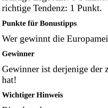
richtige Tendenz: 1 Punkt.
Punkte für Bonustipps
Wer gewinnt die Europameis
Gewinner
Gewinner ist derjenige der
hat!
Wichtiger Hinweis