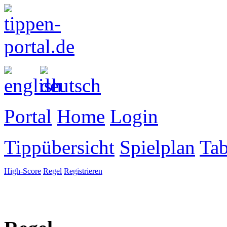
Portal
Home
Login
Tippübersicht
Spielplan
Tab
High-Score
Regel
Registrieren