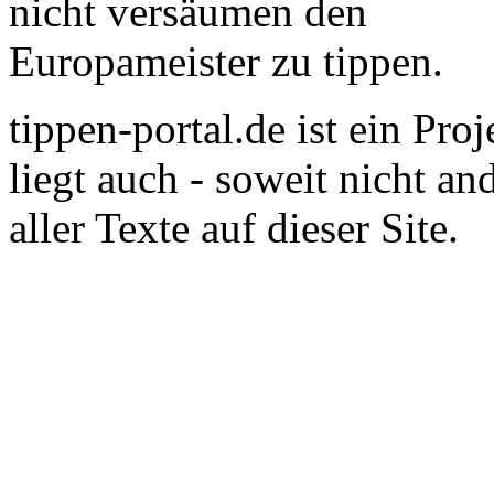
nicht versäumen den
Europameister zu tippen.
tippen-portal.de ist ein Pro
liegt auch - soweit nicht an
aller Texte auf dieser Site.