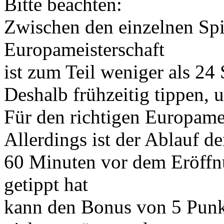
Bitte beachten:
Zwischen den einzelnen Spi
Europameisterschaft
ist zum Teil weniger als 24
Deshalb frühzeitig tippen,
Für den richtigen Europamei
Allerdings ist der Ablauf de
60 Minuten vor dem Eröffnu
getippt hat
kann den Bonus von 5 Punkt