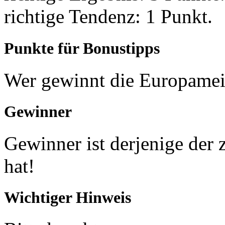
richtige Tendenz: 1 Punkt.
Punkte für Bonustipps
Wer gewinnt die Europameis
Gewinner
Gewinner ist derjenige der
hat!
Wichtiger Hinweis