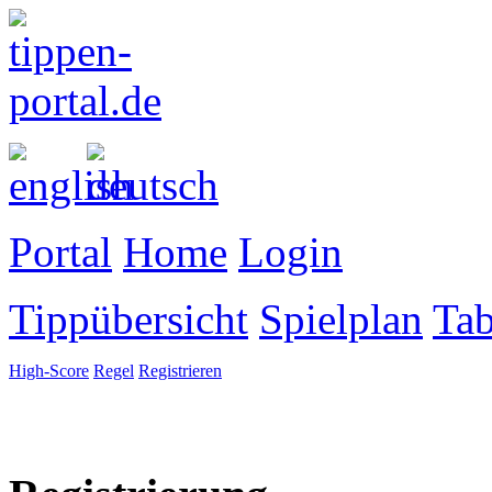
Portal
Home
Login
Tippübersicht
Spielplan
Tab
High-Score
Regel
Registrieren