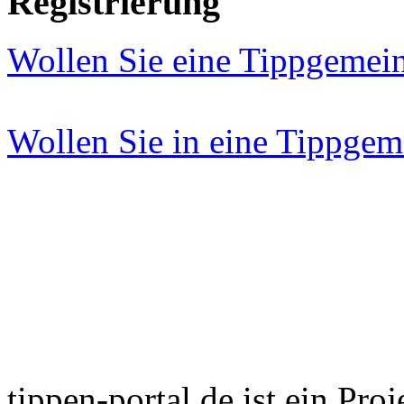
Registrierung
Wollen Sie eine Tippgemein
Wollen Sie in eine Tippgeme
tippen-portal.de ist ein Pro