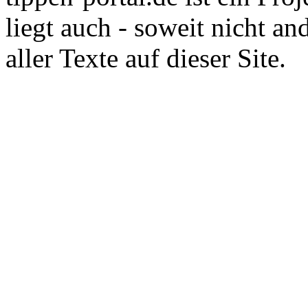
liegt auch - soweit nicht an
aller Texte auf dieser Site.