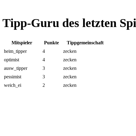
Tipp-Guru des letzten Spi
Mitspieler
Punkte
Tippgemeinschaft
heim_tipper
4
zecken
optimist
4
zecken
ausw_tipper
3
zecken
pessimist
3
zecken
weich_ei
2
zecken