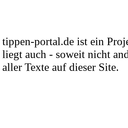
tippen-portal.de ist ein Pro
liegt auch - soweit nicht an
aller Texte auf dieser Site.